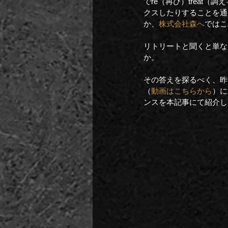
でre（再び）treat
クスしたりすることを通
か、
株式会社森へ
ではこ
リトリートと聞くと単な
か。
その答えを探るべく、昨年12
（
動画はこちらから
）に
ンスを本記事にて紹介し