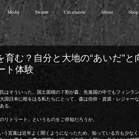
Media
Swarm
Circulation
About
Shop
を育む？自分と大地の“あいだ”と
ート体験
。
氏はそういった。国土面積の７割が森、先進国の中でもフィンラ
大国日本に根をはる私たちにとって、森は信仰・資源・レジャー
ある。
のリトリート」というものをご存知だろうか。
t）という言葉は近年よく聞くようになったため、知っている方も少な