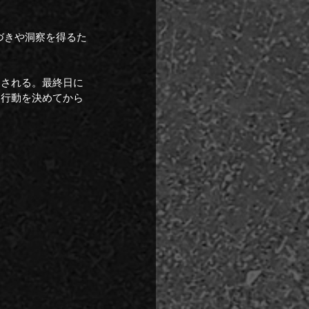
づきや洞察を得るた
返される。最終日に
な行動を決めてから
。
。