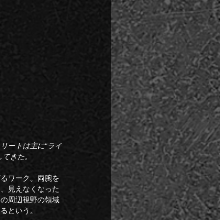
リートは主に“ライ
してきた。
げるワーク。両腕を
き、見えなくなった
分の周辺視野の領域
えるという。