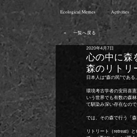
Ecological Memes
Activities
＜ 一覧へ戻る
2020年4月7日
心の中に森
森のリトリ
日本人は“森の民”である
環境考古学者の安田喜憲
いう世界でも有数の森林
て馴染み深い存在なので
では、その森で行う「森
リトリート（retrea