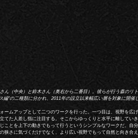
さん（中央）と鈴木さん（奥右から二番目）。彼らが行う森のリト
ネス編”の二種類に分かれ、2011年の設立以来幅広い層を対象に開催
ォームアップとして二つのワークを行った。一つ目は、視野を広
立てた人差し指に注目する。そこからゆっくりと水平に離してい
じことを上下の動きでもって行うというシンプルなワークだ。自
の狭さに気づくだけでなく、より広い視野でもって自然と向き合