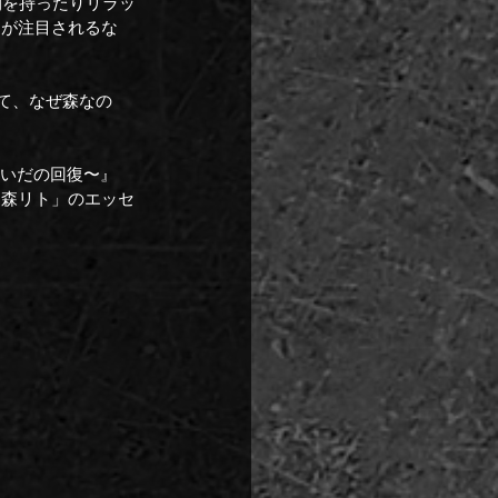
間を持ったりリラッ
トが注目されるな
て、なぜ森なの
 〜あいだの回復〜』
「森リト」のエッセ