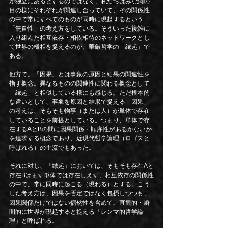
が独立にあるとするのではなく、私たちはみな網の
目の様にそれぞれが関連し合っていて、その関係性
の中で常にすべてのものが同時に現起するという
「無自性」の考え方をしている。そういった複雑に
入り組んだ相互依存・相依相待のネットワークとし
て世界の様相を捉えるのが、華厳哲学の「縁起」で
ある。
他方で、「因果」とは事象の原因と結果の関連性を
指す概念。異なるものの関連性に関わる概念として
「縁起」と相似している様にも感じる。ただ根本的
な違いとして、事象を原因と結果で捉える「因果」
の考えは、そもそも物事（または人）が単体で存在
していることを前提としている。つまり、単体で存
在するAとBの間に因果関係・順序性があるかないか
を追求する概念であり、近現代哲学論理（ロゴスと
呼ばれる）の主流でもあった。
それに対し、「縁起」においては、そもそも存在Aと
存在Bはまず単体では存在しえず、相互依存の関係性
の中で、常に同時に起こる（現れる）とする。こう
した考え方は、因果を否定ではなく包摂しつつも、
因果関係だけではない偶然性を含めて、直観的・瞬
間的に世界が現起すると捉える「レンマ的哲学論
理」と呼ばれる。