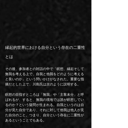
縁起的世界における自分という存在の二重性
とは
その後、参加者との対話の中で「瞑想、縁起そして
無我を考える上で、自我と他我をどのように考える
と良いのか」という問いかけがなされた。重要な指
摘だとした上で、川島氏は次のように説明する。
瞑想の目指すところは「無我」や「主客未分」と呼
ばれるが、すると、無我の境地では誰が瞑想してい
るのか？という疑問が生まれる。自我というのは自
分が見た自分であり、それに対して他我は他人が見
た自分のこと。つまり、自分という存在に二重性が
あるということでもある。