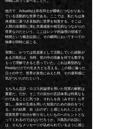
間軸に沿って並べることだ。
他方で、Actualityは存在同士が曖昧につながりあっ
ている流動的な世界である。ここでは、私たちは身
体感覚に基づき直観的に世界を知覚する。そこは、
人間の深層部に潜む共通感覚や相互的なつながりの
世界なのだという。ここはレンマ的論理の領域で、
時間という概念以前に、その瞬間においてすべての
物事が同時に起こる。
実際に、かつては投資家として活動していた経験が
ある川島氏は、当時、世の中の現象を何でも数字を
もって理解できると思っていた。これは典型的な
Realityだけでの生き方とも言える。この様に偏った
日々の中で、世界が灰色にみえた時、その違和感に
気がついたのだという。
もちろん言語・ロゴス的論理を用いた現実の解釈は
重要だ。だが、そこでの自分の言語体系は特異なも
のであることに気づき、それらを自（みずか）ら手
放し、身体や五感を用いた知覚のための余白をつく
る。その結果、自（おのず）と感じられたことが、
現実世界で自分が創り出したいものへのヒントとな
ってくれるのではないだろうか。川島氏のお話に
は、そんなメッセージが込められているように感じ