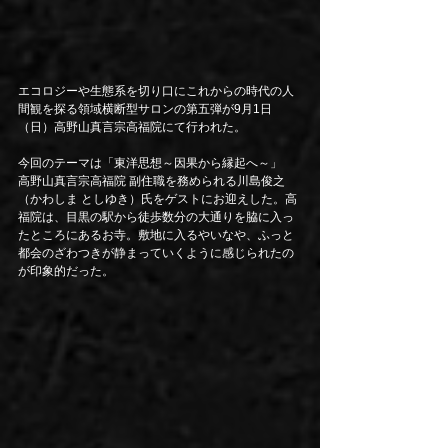
エコロジーや生態系を切り口にこれからの時代の人
間観を探る領域横断型サロンの第五弾が9月1日
（日）高野山真言宗高福院にて行われた。
今回のテーマは「東洋思想～因果から縁起へ～」
高野山真言宗高福院 副住職を務められる川島俊之
（かわしま としゆき）氏をゲストにお迎えした。高
福院は、目黒の駅から徒歩数分の大通りを脇に入っ
たところにあるお寺。敷地に入るやいなや、ふっと
都会のざわつきが静まっていくように感じられたの
が印象的だった。