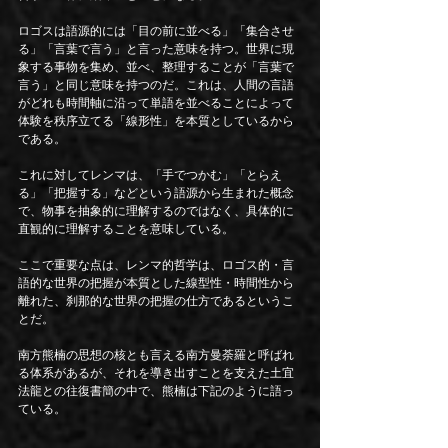
ロゴスは語源的には「目の前に並べる」「集合させ
る」「言葉で言う」と言った意味を持つ。世界に現
象する事物を集め、並べ、整理することが「言葉で
言う」と同じ意味を持つのだ。これは、人間の言語
がどれも時間軸に沿って単語を並べることによって
体験を秩序立てる「線形性」を本質としているから
である。
これに対してレンマは、「手でつかむ」「とらえ
る」「把握する」などという語源から生まれた概念
で、物事を抽象的に理解するのではなく、具体的に
直観的に理解することを意味している。
ここで重要な点は、レンマ的哲学は、ロゴス的・言
語的な世界の把握が本質とした線型性・時間性から
離れた、刹那的な世界の把握の仕方であるというこ
とだ。
南方熊楠の思想の核とも言える南方曼荼羅と呼ばれ
る体系があるが、それを導き出すことを支えた土宜
法龍との往復書簡の中で、熊楠は下記のように語っ
ている。