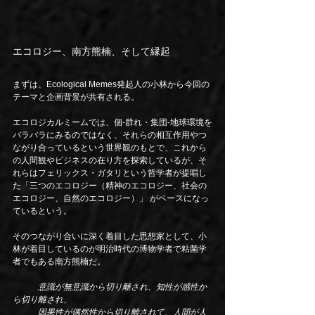
エコロジー、南方熊楠、そして縁起
まずは、Ecological Memes発起人の小林から今回の
テーマと企画背景が共有される。
エコロジカルミームでは、個-群れ・集団-地球環境を
バラバラにみるのではなく、それらの相互作用やつ
ながり合っているという世界観のもとで、これから
の人間観やビジネスの在り方を探索しているが、そ
れらはフェリックス・ガタリという哲学者が提唱し
た「三つのエコロジー（精神のエコロジー、社会の
エコロジー、自然のエコロジー）」 がベースになっ
ているという。
そのつながり合いに深く着目した思想家として、小
林が着目しているのが明治時代の博物学者で粘菌学
者でもある南方熊楠だ。
　　　意識が無意識から切り離され、知性が感性か
ら切り離され、
　　　因果性が偶然性から切り離されて、人間が人