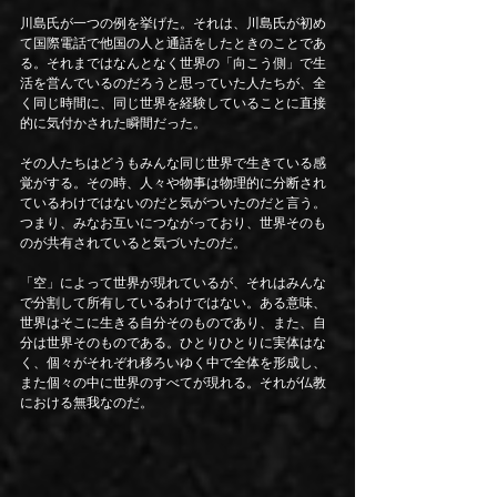
川島氏が一つの例を挙げた。それは、川島氏が初め
て国際電話で他国の人と通話をしたときのことであ
る。それまではなんとなく世界の「向こう側」で生
活を営んでいるのだろうと思っていた人たちが、全
く同じ時間に、同じ世界を経験していることに直接
的に気付かされた瞬間だった。
その人たちはどうもみんな同じ世界で生きている感
覚がする。その時、人々や物事は物理的に分断され
ているわけではないのだと気がついたのだと言う。
つまり、みなお互いにつながっており、世界そのも
のが共有されていると気づいたのだ。
「空」によって世界が現れているが、それはみんな
で分割して所有しているわけではない。ある意味、
世界はそこに生きる自分そのものであり、また、自
分は世界そのものである。ひとりひとりに実体はな
く、個々がそれぞれ移ろいゆく中で全体を形成し、
また個々の中に世界のすべてが現れる。それが仏教
における無我なのだ。