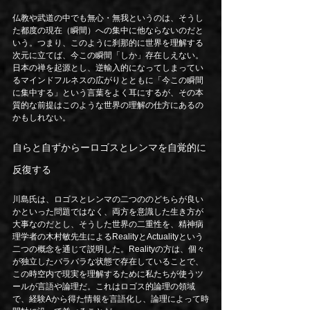
仏教や武道の中でも無心・無我というのは、そうし
た都度の現在（瞬間）への集中に他ならないのだと
いう。つまり、このように刹那的に世界を理解する
次元に立てば、今この瞬間「しか」存在しえない。
日本の禅を起源とし、逆輸入的になってしまってい
るマインドフルネスの広がりとともに「今この瞬間
に集中する」という言葉をよく耳にするが、その本
質的な前提はこのような世界の理解の仕方にあるの
かもしれない。
自らと自ずからーロゴスとレンマを自覚的に
反復する
川島氏は、ロゴスとレンマの二つののどちらが良い
かといった問題ではなく、両方を意識した生き方が
大事なのだとし、そうした世界の二重性を、精神病
理学者の木村敏先生によるRealityとActualityという
二つの概念を通じて説明した。Realityの方は、個々
が独立したバラバラな状態で存在していることで、
この時空内で現実を理解するために私たちが使うツ
ールが言語や論理だ。これはロゴス的論理の領域
で、経験Aから得た情報を言語化し、論理によって時