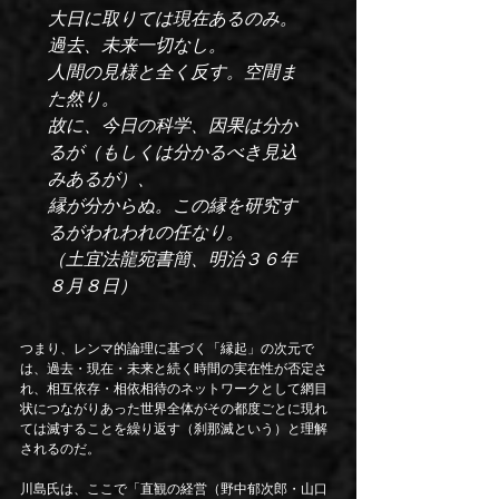
大日に取りては現在あるのみ。
過去、未来一切なし。

人間の見様と全く反す。空間ま
た然り。

故に、今日の科学、因果は分か
るが（もしくは分かるべき見込
みあるが）、

縁が分からぬ。この縁を研究す
るがわれわれの任なり。

（土宜法龍宛書簡、明治３６年
８月８日）
つまり、レンマ的論理に基づく「縁起」の次元で
は、過去・現在・未来と続く時間の実在性が否定さ
れ、相互依存・相依相待のネットワークとして網目
状につながりあった世界全体がその都度ごとに現れ
ては滅することを繰り返す（刹那滅という）と理解
されるのだ。
川島氏は、ここで「直観の経営（野中郁次郎・山口 