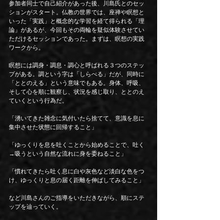
参加者同士で自己紹介があった後、川島氏とのセッ
ションがスタート。仏教の世界では、座禅や瞑想と
いった「実践」と概念的な学習を経て得られる「理
論」があるが、今回もその両輪を疑似体験させてい
ただけるセッションであった。まずは、瞑想の実践
ワークから。
瞑想には調身・調息・調心と呼ばれる３つのステッ
プがある。調という字は「しらべる」だが、同時に
「ととのえる」という意味でもある。身体、呼吸、
そして心を順に観察し、状況を感じ取り、ととのえ
ていくという行為だ。
「湧いてきた雑念に気付いたら捨てて、意識を息に
集中させた状態に回帰すること」
「ゆっくりを息を吐くことから始めることで、吐く
→吸うという自然な流れに身を委ねること」
「慣れてきたら吐く息に白や灰色など淡白な色をつ
け、ゆっくりと息の届く距離を伸ばしてみること」
など川島さんのご指導をいただきながら、順にステ
ップを辿っていく。