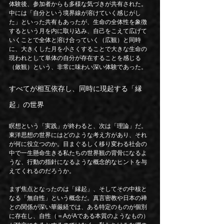
体験後、参加者からも多様な気づきが共有された。
中には「自分という境界線が溶けていく感じがし
た」といった共有もあったが、生命の全体性を象徴
するという月を内に取り込み、自己をこえて広げて
いくことで全体と溶け合っていく（広観）と同時
に、大きくした月を小さくすることで大きな生命の
現われとして単体の自分が存在することを感じる
（斂観）という、非常に味わい深い体験であった。
すべてが相互依存し、同時に現起する「縁
起」の世界
瞑想という「実践」が終わると、次は「理論」だ。
東洋思想の世界にはどのような考え方があり、それ
が何に役立つのか。目まぐるしく移り変わる社会の
中で一生懸命生きる私たちの世界観の背骨になるよ
うな、行動の指針になるような概念的なヒントを与
えてくれるのだろうか。
まず焦点となったのは「縁起」、そしてその中核と
なる「無自性」という概念だ。真言密教や日本の禅
との関係が深い華厳経では、ある特定のものが個別
に存在し、自性（＝AがAである本質のようなもの）