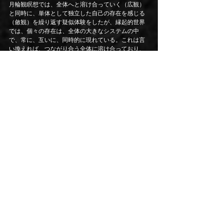
月輪観瞑想では、全体へと溶け合っていく（広観）
と同時に、単体として独立した自己の存在を感じる
（斂観）を繰り返す疑似体験をしたが、縁起的世界
では、個々の存在は、全体の大きなシステムの中
で、常に、互いに、同時的に現れている。これは言
い換えれば、つながり合う全体に溶け合っており、
同時に、自分という単体の個として独立もしてい
る。自我と他我というのは、そうした二重性を持つ
自分という存在の見方をサポートするものなのでは
ないかという。
先に議論したような、ロゴス的知性を用いて、独立
した存在として自己の個性や唯一性を理解しようと
すること。そして同時に、レンマ的知性を用いて大
きなシステムの中に相互依存的につながり合った存
在としての自分に気付くこと。
どちらかに偏るのではなく、これらの一見相反する
論理を抱き、往来しながら、生きていくことが重要
なのではないかと川島氏は締めくくった。