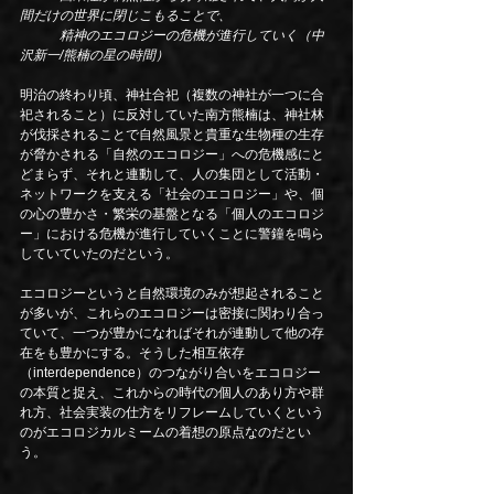
間だけの世界に閉じこもることで、
　　　精神のエコロジーの危機が進行していく（中
沢新一/熊楠の星の時間）
明治の終わり頃、神社合祀（複数の神社が一つに合
祀されること）に反対していた南方熊楠は、神社林
が伐採されることで自然風景と貴重な生物種の生存
が脅かされる「自然のエコロジー」への危機感にと
どまらず、それと連動して、人の集団として活動・
ネットワークを支える「社会のエコロジー」や、個
の心の豊かさ・繁栄の基盤となる「個人のエコロジ
ー」における危機が進行していくことに警鐘を鳴ら
していていたのだという。
エコロジーというと自然環境のみが想起されること
が多いが、これらのエコロジーは密接に関わり合っ
ていて、一つが豊かになればそれが連動して他の存
在をも豊かにする。そうした相互依存
（interdependence）のつながり合いをエコロジー
の本質と捉え、これからの時代の個人のあり方や群
れ方、社会実装の仕方をリフレームしていくという
のがエコロジカルミームの着想の原点なのだとい
う。