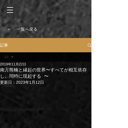
＜ 一覧へ戻る
記事
All
2019年11月22日
All
南方熊楠と縁起の世界〜すべてが相互依存
し、同時に現起する 〜
Articles
更新日：
2023年1月12日
News