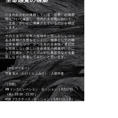
生命感覚の構築
いまわれわれが体験している〈世界〉の仮想
性について確認し、現代の文明圏において
「生命」がいかに表象されているのかを検証
します。
そのうえで、近年の植物学が明らかにしつつ
ある植物の生態をヒントに、個体としての独
立性を保ちつつ、かつ生命の全体性／連続性
を毀損しない新しい生命感覚の構築がいかに
して可能か、アニミズムや仏教哲学なども参
照しながら模索してみたいと思います。
［ナビゲーター］
竹倉 史人（たけくら ふみと） 人類学者
［日程］
#9
インスピレーション・セッション［ 8月17日
（水）18:30 - 21:00 ］
#10
プラクティス・セッション［ 8月21日（日）
9:30 - 12:00 ］