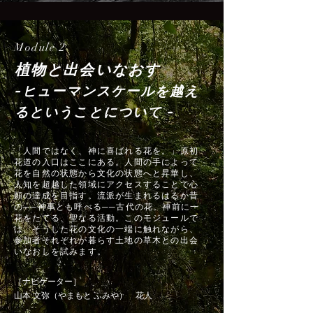
Module 2
植物と出会いなおす
-ヒューマンスケールを越え
るということについて -
「人間ではなく、神に喜ばれる花を。」原初
花道の入口はここにある。人間の手によって
花を自然の状態から文化の状態へと昇華し、
人知を超越した領域にアクセスすることで心
願の達成を目指す。流派が生まれるはるか昔
の──神事とも呼べる──古代の花。神前に一
花をたてる、聖なる活動。このモジュールで
は、そうした花の文化の一端に触れながら、
参加者それぞれが暮らす土地の草木との出会
いなおしを試みます。
［ナビゲーター］
​山本 文弥（やまもと ふみや） 花人