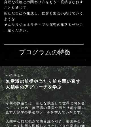
身近な植物との関わり方をもう一度紡ぎなおす
ことを通じて、
新たな自己
を生成し、世界と出会い続けていく
ような
そんなリジェネラティブな
探究の旅路を
ぜひご
一緒ください。
​プログラムの特徴
− 特徴１−
無意識の前提や当たり前を問い直す
人類学のアプローチを学ぶ
今回の旅路では、新たな眼差しで世界と向き合
っていくため、
無意識の前提や当たり前を問い
直す
人類学の手法やツールを学んでいきます。
人間中心的な視点で境界線を引き、要素を分け
ることで世界を理解しようとしてきた従来の知