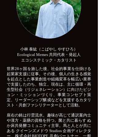
小林 泰紘（こばやし やすひろ）
​Ecological Memes 共同代表・発起人
エコシステミック・カタリスト
世界28ヶ国を旅した後、社会的事業を仕掛ける
起業家支援に従事。その後、個人の生きる感覚
を起点とした事業創造や組織変革を幅広い業界
で支援したのち、独立。現在は、主に循環・再
生型社会（リジェネレーション）に向けたビジ
ョン・ミッションづくり、事業コンセプト策
定、リーダーシップ醸成などを支援するカタリ
スト・共創ファシリテーターとして活動。
座右の銘は行雲流水。趣味が高じて通訳案内士
や漢方・薬膳の資格を持つ。菌と共に暮らす ぬ
か床共発酵コミュニティ主宰。馬と人とが共に
ある クイーンズメドウ Studios 企画ディレクタ
ー。株式会社BIOTOPE 共創パートナー。一般