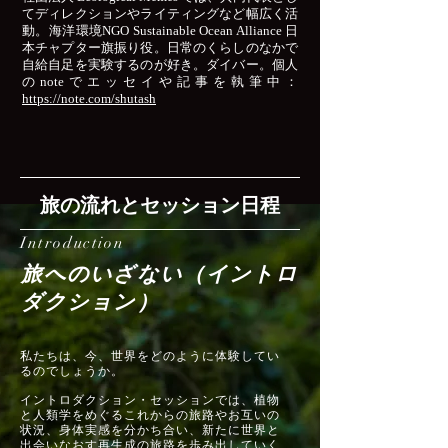
てディレクションやライティングなど幅広く活
動。海洋環境NGO Sustainable Ocean Alliance 日
本チャプター旗振り役。日常のくらしのなかで
自給自足を実験するのが好き。ダイバー。個人
のnoteでエッセイや記事を執筆中：
https://note.com/shutash
旅の流れとセッション日程
Introduction
旅へのいざない（イントロ
ダクション）
私たちは、今、世界をどのように体験してい
るのでしょうか。
イントロダクション・セッションでは、植物
と人類学をめぐるこれからの旅路やお互いの
状況、身体実感を分かち合い、新たに世界と
出会いなおす再生成の旅路を歩み出していく