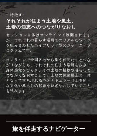
−
特徴４
−
それそれが住まう土地や風土、
土着の知恵へのつながりなおし
セッション自体はオンラインで展開されます
が、それぞれの暮らす場所でのリアルなワーク
を組み合わせたハイブリッド型のジャーニープ
ログラムです。
オンラインで全国各地から集う仲間たちとつな
がりながらも、それぞれの住まう場所を歩き、
身体感覚をひらき、その土地の植物や暮らしと
つながりなおすことで、土地の気候風土と一体
となって立ち現れるヴァナキュラー（土着的）
な文化や暮らしの知恵を紡ぎなおしていくこと
を試みます。
旅を伴走するナビ
ゲーター