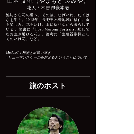
山本 文弥（やまもと ふみや）​
花人 / 木曽御嶽本教
池坊から花の道へ。その後、なげいれ、たては
なを学ぶ。2018年、長野県木曽地域に移住。食
を楽しみ、花をいけ、山に祈りながら暮らして
いる。著書に『Post-Mortem Portraits: 死して
なお生き延びる花』、論考に「生殖器崇拝とし
てのいけ花」など。
Module2：植物と出逢い直す
- ヒューマンスケールを越えるということについて -
旅のホスト