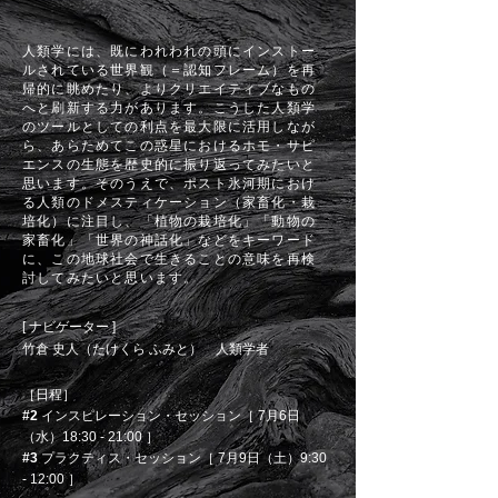
人類学には、既にわれわれの頭にインストー
ルされている世界観（＝認知フレーム）を再
帰的に眺めたり、よりクリエイティブなもの
へと刷新する力があります。こうした人類学
のツールとしての利点を最大限に活用しなが
ら、あらためてこの惑星におけるホモ・サピ
エンスの生態を歴史的に振り返ってみたいと
思います。そのうえで、ポスト氷河期におけ
る人類のドメスティケーション（家畜化・栽
培化）に注目し、「植物の栽培化」「動物の
家畜化」「世界の神話化」などをキーワード
に、この地球社会で生きることの意味を再検
討してみたいと思います。
[ ナビゲーター ]
竹倉 史人
（たけくら ふみと） 人類学者
［日程］
#2
インスピレーション・セッション［ 7月6日
（水）18:30 - 21:00 ］
#3
プラクティス・セッション［ 7月9日（土）9:30
- 12:00
］