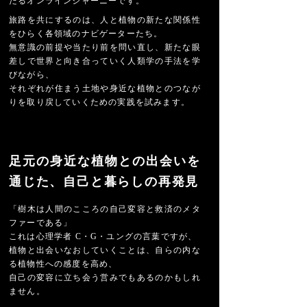
たるオンラインジャーニーです。
旅路を共にするのは、人と植物の新たな関係性
をひらく各領域のナビゲーターたち。
無意識の前提や当たり前を問い直し、新たな眼
差しで世界と向き合っていく人類学の手法を学
びながら、
それぞれが住まう土地や身近な植物とのつなが
りを取り戻していくための実践を試みます。
足元の身近な植物との出会いを
通じた、自己と暮らしの再発見
「樹木は人間のこころの自己変容と救済のメタ
ファーである」
これは心理学者 C・G・ユングの言葉ですが、
植物と出会いなおしていくことは、自らの内な
る植物性への感度を高め、
自己の変容に立ち会う営みでもあるのかもしれ
ません。