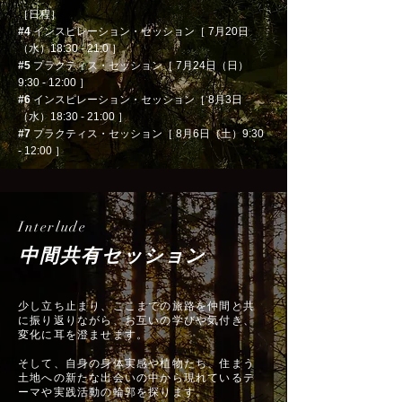
［日程］
#4
インスピレーション・セッション［ 7月20日
（水）18:30 - 21:0 ］
#5
プラクティス
・セッション［ 7月24日（日）
9:30 - 12:00
］
#6
インスピレーション
・セッション［ 8月3
日
（水）18:3
0 - 21:00 ］
#7
プラクティス
・セッション［ 8
月6日
（土
）9:3
0
- 12:00
］
Interlude
中間共有セッション
少し立ち止まり、ここまでの旅路を仲間と共
に振り返りながら、お互いの学びや気付き、
変化に耳を澄ませます。
そして、自身の身体実感や植物たち、住まう
土地への新たな出会いの中から現れているテ
ーマや実践活動の輪郭を探ります。