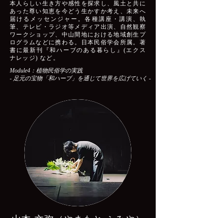
本人らしい生き方や感性を探求し、風土と共に
あった尊い知恵を今どう生かすか考え、未来へ
届けるメッセンジャー。各種講座・講演、執
筆、テレビ・ラジオ等メディア出演、自然観察
ワークショップ、中山間地における地域創生プ
ログラムなどに携わる。日本民俗学会所属。著
書に最新刊『和ハーブのある暮らし』(エクス
ナレッジ) など。
Module4：植物民俗学の実践
- 足元の宝物「和ハーブ」を通じて世界を広げていく -