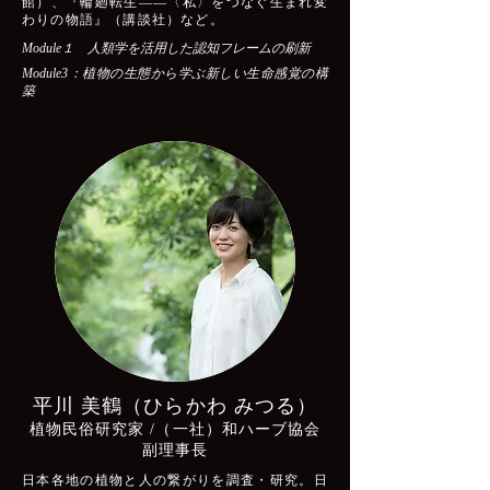
館）、『輪廻転生——〈私〉をつなぐ生まれ変
わりの物語』（講談社）など。
Module１ 人類学を活用した認知フレームの刷新
Module3：植物の生態から学ぶ新しい生命感覚の構
築
平川 美鶴（ひらかわ みつる）
植物民俗研究家 /（一社）和ハーブ協会
副理事長
日本各地の植物と人の繋がりを調査・研究。日