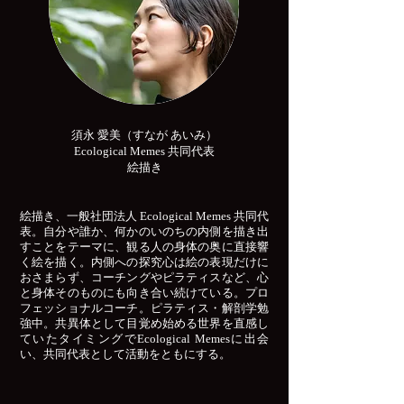
須永 愛美（すなが あいみ）
​Ecological Memes 共同代表
絵描き
絵描き、一般社団法人 Ecological Memes 共同代
表。自分や誰か、何かのいのちの内側を描き出
すことをテーマに、観る人の身体の奥に直接響
く絵を描く。内側への探究心は絵の表現だけに
おさまらず、コーチングやピラティスなど、心
と身体そのものにも向き合い続けている。プロ
フェッショナルコーチ。ピラティス・解剖学勉
強中。共異体として目覚め始める世界を直感し
ていたタイミングでEcological Memesに出会
い、共同代表として活動をともにする。