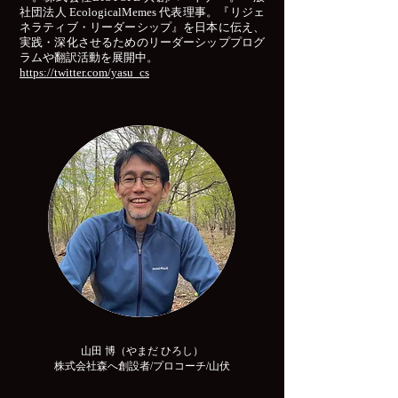
社団法人 EcologicalMemes 代表理事。『リジェ
ネラティブ・リーダーシップ』を日本に伝え、
実践・深化させるためのリーダーシッププログ
ラムや翻訳活動を展開中。
https://twitter.com/yasu_cs
山田 博（やまだ ひろし）
株式会社森へ創設者/プロコーチ/山伏