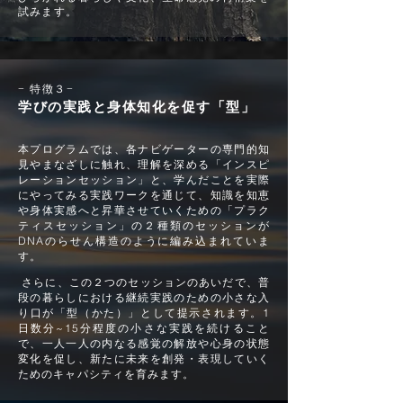
試みます。
−
特徴３
−
学びの実践と​身体知化を促す「型」
本プログラムでは、各ナビゲーターの専門的知
見やまなざしに触れ、理解を深める「インスピ
レーションセッション」と、学んだことを実際
にやってみる実践ワークを通じて、知識を知恵
や身体実感へと昇華させていくための「プラク
ティスセッション」の２種類のセッションが
DNAのらせん構造のように編み込まれていま
す。
さらに、この２つのセッションのあいだで、普
段の暮らしにおける継続実践のための小さな入
り口が「型（かた）」として提示されます。1
日数分~15分程度の小さな実践を続けること
で、一人一人の内なる感覚の解放や心身の状態
変化を促し、新たに未来を創発・表現していく
ためのキャパシティを育みます。