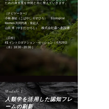
ための身支度を仲間と共に整えていきます。
［ナビゲーター］
​小林 泰紘（こばやし やすひろ） Ecological
Memes 共同代表・発起人
株式会社森へ創設者
山田 博（やまだ ひろし）
［日程］
#1
イントロダクション・セッション［ 6月29日
（水）18:30 - 20:30 ］
Module 1
人類学を活用した認知フレ
ームの刷新