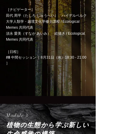
［ナビゲーター］
​田代 周平（たしろ しゅうへい） ハイデルベルク
大学人類学・越境文化学修士課程 / Ecological
Memes 共同代表
須永 愛美（すなが あいみ） 絵描き / Ecological
Memes 共同代表
［日程］
#8
中間セッション［ 8月31日（水）18:30 - 21:00
］
Module 3
植物の生態から学ぶ新しい