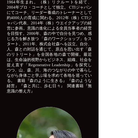
1964年生まれ。（株）リクルートを経て、
2004年プロ・コーチとして独立。 CTIジャパン
にてコーチ、リーダー養成のトレーナーとして
約4000人の育成に関わる。2012年（株）CTIジ
ャパン代表、2014年（株）ウエイクアップの経
営に参画。意識の進化による全員当事者の経営
を目指す。2006年、森の中で自分を見つめ、感
じる力を解き放つ 「森のワークショップ」をス
タート。2011年、株式会社森へを設立。自分、
人、森との対話を通じて、原点を思い出す「森
のリトリート」を全国各地の森で開催。最近
は、生命論的視野からビジネス、組織、社会を
捉え直す「Regenerative Leadership」を探究し
つつ、山、森、川、海のつながりの中で暮らし
ながら身体ごと学ぶ場を求めて各地を巡ってい
る。 書籍『森のように生きる』『森のような
経営』『森と共に、歩む日々』 関連書籍『無
意識の整え方』