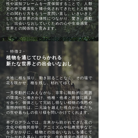
性や認知フレームを一度保留することで、人類
史の中で硬直化・矮小化されてきたヒトと植物
との関わり方をもう一度問い直し、いきいきと
した生命世界の全体性につながり、驚き、感動
し、出会いなおしていくための心や生命感覚、
世界との関係性を育みます。
−
特徴２
−
植物を通じてひらかれる
新たな世界との出会いなおし
大地に根を張り、動き回ることなく、その場で
花を咲かせ、種を残し、枯れてゆく。
一見受動的にみえながら、非常に能動的に周囲
の環境へと働きかけ、他種・他者と密接に絡ま
り合う、個体として完結し得ない植物の生態や
形態的特性は、二元論を越えた視点から私たち
の生や暮らしの在り様を問いかけてくれ
ます。
本プログラムでは、古来から紡がれてきた花の
文化や植物民俗学、アニミズムや仏教哲学など
を手がかりに、植物との出会いなおしを通じて
ひらかれる暮らしや文化、生命感覚の再構築を