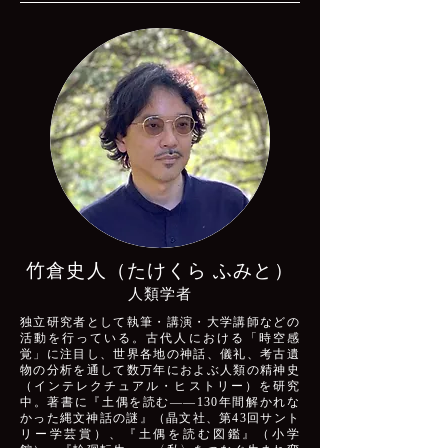
竹倉史人（たけくら ふみと）​
人類学者
独立研究者として執筆・講演・大学講師などの
活動を行っている。古代人における「時空感
覚」に注目し、世界各地の神話、儀礼、考古遺
物の分析を通して数万年におよぶ人類の精神史
（インテレクチュアル・ヒストリー）を研究
中。著書に『土偶を読む——130年間解かれな
かった縄文神話の謎』（晶文社、第43回サント
リー学芸賞）、『土偶を読む図鑑』（小学