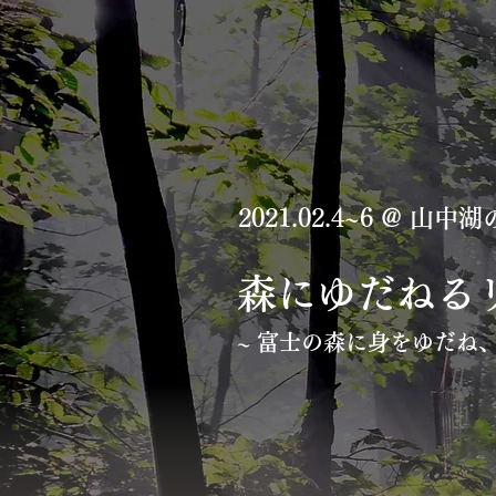
Ecological Memes
Activities
2021.02.4~6 @ 山中
森にゆだねる
~ 富士の森に身をゆだね