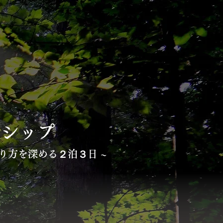
ーシップ
り方を深める２泊３日 ~