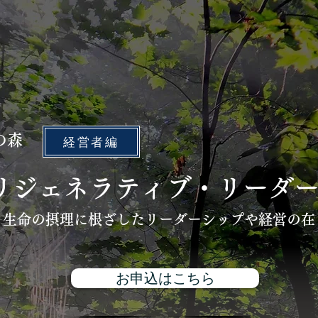
Media
Swarm
Circulation
About
Shop
湖の森
経営者編
リジェネラティブ・リーダ
、生命の摂理に根ざしたリーダーシップや経営の在
お申込はこちら