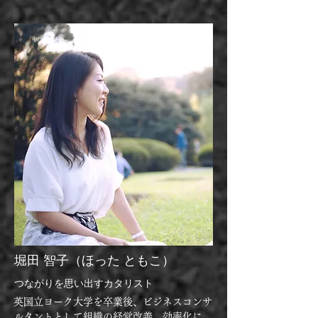
広い業界で支援したのち、独立。現在は、循
環・再生型社会（リジェネレーション）をテ
ーマにした未来ビジョンや事業づくり、リー
ダーシップを伴奏・媒介するカタリスト・共
創ファシリテーターとして活動。

座右の銘は行雲流水。趣味が高じて通訳案内
士や漢方・薬膳の資格を持つ。菌と共に暮ら
す ぬか床共発酵コミュニティ主宰。株式会
社BIOTOPE 共創パートナー。一般社団法人 
EcologicalMemes 代表理事。『リジェネラ
ティブ・リーダーシップ』を日本に伝え、実
践・深化させるためのリーダーシッププログ
ラムや翻訳活動を展開中。
堀田 智子
（ほった ともこ）
つながりを思い出すカタリスト
英国立ヨーク大学を卒業後、ビジネスコンサ
ルタントとして組織の経営改善、効率化に従