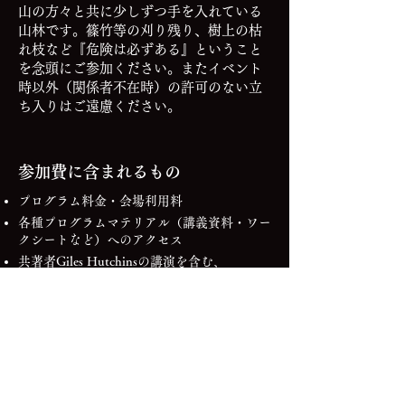
山の方々と共に少しずつ手を入れている
山林です。篠竹等の刈り残り、樹上の枯
れ枝など『危険は必ずある』ということ
を念頭にご参加ください。またイベント
時以外（関係者不在時）の許可のない立
ち入りはご遠慮ください。
参加費に含まれるもの
プログラム料金・
会場利用料
各種プログラムマテリアル（講義資料・ワー
クシートなど）へのアクセス
共著者Giles Hutchinsの講演を含む、
Regenerative Leadershipに関する有料セッシ
ョンアーカイブ映像へのアクセス
多様な想いや願い、価値観、世界観と共に、
経営者だからこその悩みや葛藤を分かち合
い、支え合い、実践を共にしていく仲間との
出会いと学び合いの場
自然の営みに身を委ね、森の循環や関わり方