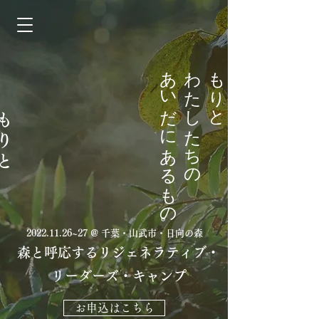
あいだにあるもの。
わたしたちの
もりと
もりと
2022.11.26
~27 @ 千葉・山武市・日向の森
森と呼応するリジェネラティブ・
リーダーズ・キャンプ
お申込はこちら