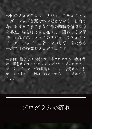
今回のプログラムは、リジェネラティブ・リ
ーダーシップを頭で学ぶだけでなく、日向の
森におけるさまざまな生命の躍動や循環に身
を委ね、森と呼応する在り方・関わり方を学
び、それぞれにとってのリジェネラティブ・
リーダーシップに出会いなおしていくための
一泊二日の探究型プログラムです。
※事前知識などは不要です。本プログラムの参加者
は、事前オンラインセッションにてリジェネラティ
ブ・リーダーシップの概論レクチャーを受けること
ができますので、初めての方も安心してご参加くだ
さい。
プログラムの流れ