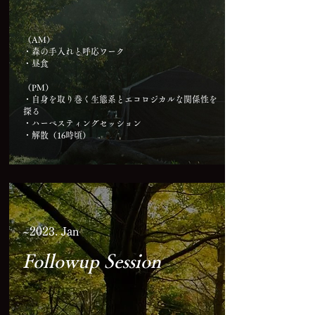
（AM）
・森の手入れと呼応ワーク
・昼食
（PM）
・自身を取り巻く生態系とエコロジカルな関係性を
探る
・ハーベスティングセッション
・解散（16時頃）
~​2023. Jan
Followup Session