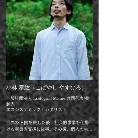
 私たちは木材だけでなく、決して消費され
ることのない「体験」を生産します。

https://charcoal-and-axe.wo-un.com/
小林 泰紘（こばやし やすひろ）
一般社団法人 Ecological Memes 共同代表/発
起人
​エコシステミック・カタリスト
世界28ヶ国を旅した後、社会的事業を仕掛
ける起業家支援に従事。その後、個人の生き
る感覚を起点とした事業創造や組織変革を幅