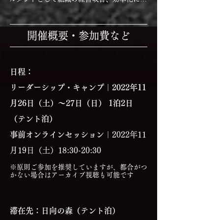
事。 芸妓にスカウトされ転職。英語の話せ
る芸妓として、海外の要人、伝統芸能関係
者、 経営者等延べ25,000人以上のお客様を
開催概要・参加費など
担当。日本文化と伝統に息づく精神性に触れ
ながらお客様同士が円滑な人間関係を築くコ
ミュニケーションをサポート。 

日程：
現在は「幸せに本来の力を発揮する」「つな
リーダーシップ・キャンプ｜2022年
11
がり、循環し、繁栄し、再生する」人と組織
をサポートするため、 

月26日（土）～27日（日） 1泊2日
コーチング・メンタルトレーニングプログラ
（テント泊）
ムを提供。また、私たちが自分の内側や周り
の人、自然とのつながりを思い出す探求と実
事前オンラインセッション｜
2022年11
践をしている。（株）Circle代表取締役。
月19日（土）18:30-20:30
※原則ご参加を推奨していますが、都合がつ
かない場合はアーカイブ視聴も可能です
滞在先：日向の森（テント泊）