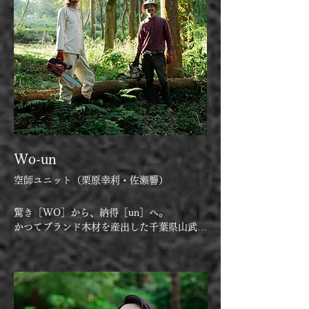
Wo-un
空師ユニット
（栗原幸利・佐瀬響）
驚き［WO］から、納得［un］へ。

かつてブランド木材を産出した千葉県山武市
を拠点に活動する空師ユニット

 「WO」 驚きのない体験は 響かない

「un」 納得のない消費は 続かない
