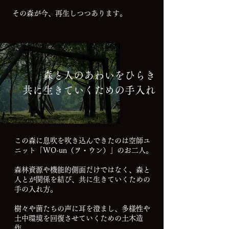
の
その森が今、再生しつつあります。
。
森と人のあわいをひらき
​共に生きていくための手入れ
この森に息吹を吹き込んできたのは空師ユ
ニット「WO-un（ヲ・ウン）」のお二人。
森林資源や機能的側面だけではなく、
森と
人とが関係を結び、共に生きていくための
手の入れ方。
樹々や菌たちの声に耳を澄まし、
多様性や
土中環境を回復させていくための土木造
作。