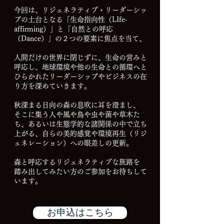
今回は、リジェネラティブ・リーダーシッ
プの土台となる「生命指向性（LIfe-
affirming）」と「自然との呼応
（Dance）」の２つの要素に焦点を当て、
人間だけの世界に閉じずに、生命の営みと
呼応し、地球環境や他の生命との循環へと
ひらかれたリーダーシップやビジネスの在
り方を深めていきます。
秋深まる日向の森の息吹に耳を澄まし、
そこに集う人や風や鳥や虫や菌や草木た
ち、あるいは生態学的な諸関係の中で立ち
上がる、自らの美的感覚や環境再生（リジ
ェネレーション）への眼差しの更新。
森と呼応するリジェネラティブな旅路を
踏み出してみたい方のご参加をお待ちして
います。
お申込はこちら