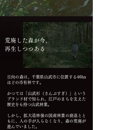
あ
い
わ
も
荒廃した森が今、
再生しつつある
だ
た
り
に
し
と
日向の森は、千葉県山武市に位置する46ha
ほどの市有林です。
あ
た
かつては「山武杉（さんぶすぎ）」という
る
ち
ブランド材で知られ、
江戸のまちを支えた
歴史をも持つ山武林業。
も
の
しかし、拡大造林後の国産林業の衰退とと
もに、
人の手が入らなくなり、森の荒廃が
進んでいました。