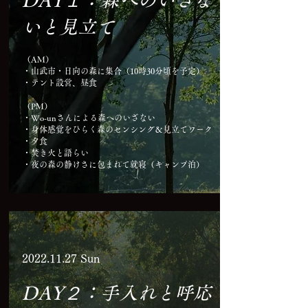
いと見立て
（AM）
・山武市・日向の森に集合（10時30分頃を予定）
・テント設営、昼食
（PM）
・Wo-unさんによる森へのいざない
・身体感覚をひらく森のセンシング＆見立てワーク
・夕食
・焚き火と語らい
・夜の森の静けさに包まれて就寝（キャンプ泊）
​2022.11.27 Sun
DAY２：手入れと呼応