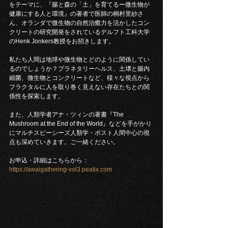
をテーマに、『腸と森の「土」を育てるー微生物が
健康にする人と環境』の著者で医師の桐村里紗さ
ん、オランダで微生物の自然治癒力を活かしたコン
クリートの研究開発をされているデルフト工科大学
のHenk Jonkers教授をお招きします。
私たち人間は地球や微生物とどのように関係してい
るのでしょうか？プラネタリーヘルス、土壌と腸内
細菌、微生物とコンクリートなど、様々な視点から
フラクタルに人を取り巻く見えない存在たちとの関
係性を探索します。
また、人類学者アナ・ツィンの著書『The 
Mushroom at the End of the World』などを手がかり
にマルチスピーシーズ人類学・ポスト人間中心の視
点も深めていきます。ご一緒ください。
お申込・詳細はこちらから：
https://awaigathering-vol3.peatix.com