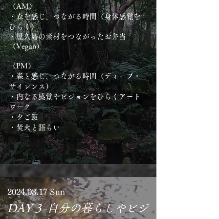
（AM）
・森を感じ、つながる時間（身体感覚を
ひらく）
・屋久島の素材をつながったお弁当
（Vegan）
（PM）
・森と感じ、つながる時間（ディープ・
サイレンス）
・内なる感覚やビジョンをひらくアート
ワーク
・夕ご飯
・焚火と語らい
​2024.03.17 Sun
DAY 3 自分の暮らしやビジ