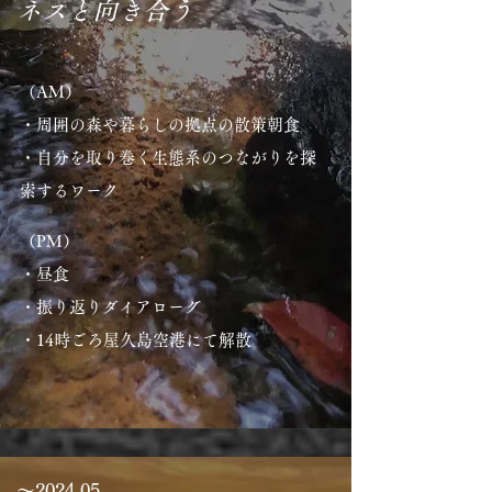
ネスと向き合う
（AM）
・周囲の森や暮らしの拠点の散策
朝食
・自分を取り巻く生態系のつながりを探
索するワーク
（PM）
・​昼食
・振り返りダイアローグ
・14時ごろ屋久島空港にて解散
〜2024.05