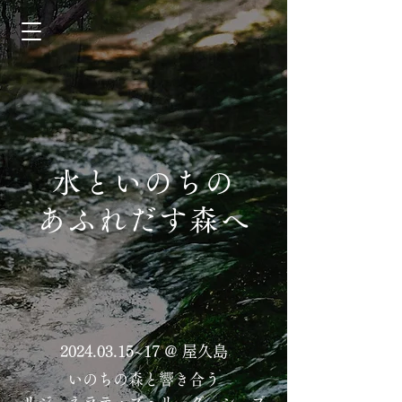
水といのちの
あふれだす森へ
2024.03.15
~17 @ 屋久島
いのちの森と響き合う