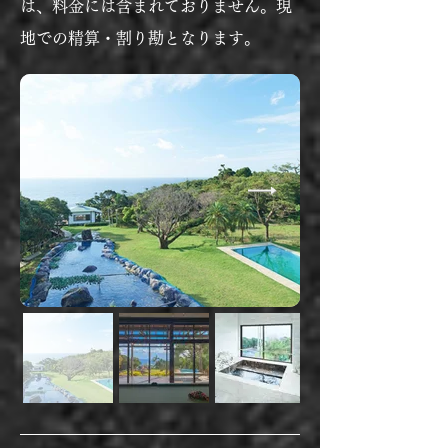
は、料金には含まれておりません。現
訳案内士や漢方・薬膳の資格を持つ。
菌と共に暮らす ぬか床共発酵コミュニ
地での精算・割り勘となります。
ティ主宰。馬と人とが共にある クイー
ンズメドウ Studios 企画ディレクタ
ー。株式会社BIOTOPE 共創パートナ
ー。IDEAS FOR GOOD Business 
Design Lab アドバイザー。一般社団法
人 EcologicalMemes 代表理事。『リジ
ェネラティブ・リーダーシップ』を日
本に伝え、実践・深化させるためのリ
ーダーシッププログラムや翻訳活動も
展開中。

https://lit.link/yasuhirokobayashi