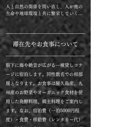
人と自然の関係を問い直し、人が他の
生命や地球環境と共に繁栄していく未
来（リジェネレーション）に向けた探
究・実践を行う共異体 Ecological 
Memes 共同代表/発起人。インドやケ
ニアなど世界28ヶ国を旅した後、社会
滞在先やお食事について
的事業を仕掛ける起業家支援に従事。
その後、個人の生きる感覚を起点とし
た事業創造や組織変革を幅広い業界で
眼下に海や絶景が広がる一棟貸しコテ
支援したのち、独立。現在は、主に循
ージに宿泊します。同性数名での相部
環・再生型社会の実現に向けたビジョ
ン・ミッションづくり、事業コンセプ
屋となります。お
食事は屋久島産、九
ト策定、リーダーシップ醸成などを支
州産のお野菜やオーガニック食材を使
援・媒介するフリーランスのカタリス
用した発酵料理、郷土料理をご案内し
ト・共創ファシリテーターとして活
動。

ます。
なお、宿泊費（一泊5000円程
度）・食費・移動費（レンタカー代）
座右の銘は行雲流水。趣味が高じて通