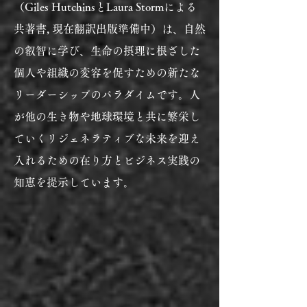
（Giles HutchinsとLaura Stormによる
共著書, 現在翻訳出版準備中）は、自然
の叡智に学び、生命の摂理に根ざした
個人や組織の変容を促すための新たな
リーダーシップのパラダイムです。人
が他の生き物や地球環境と共に繁栄し
ていくリジェネラティブな未来を迎え
入れるための在り方とビジネス実践の
知恵を提示しています。