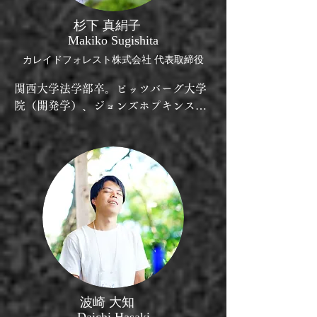
杉下 真絹子
Makiko Sugishita
カレイドフォレスト株式会社 代表取締役
関西大学法学部卒。ピッツバーグ大学
院（開発学）、ジョンズホプキンス大
学院（公衆衛生学）に留学。2020年
春、屋久島に子供たちと共に移住。こ
れまでの国際保健分野における「人々
の健康」から、屋久島の大自然におけ
る人間の暮らしにおける「自然と健
康」へとテーマをシフトさせ、森林セ
ラピーや様々な森林環境活動を組み合
わせたオリジナルなdeep森林浴プログ
ラムをスタート。日本人初の米国自然
森林セラピーガイド・プログラム 
(Association of Nature and Forest 
波崎 大知
Therapy Guides and Programs)公認ガイ