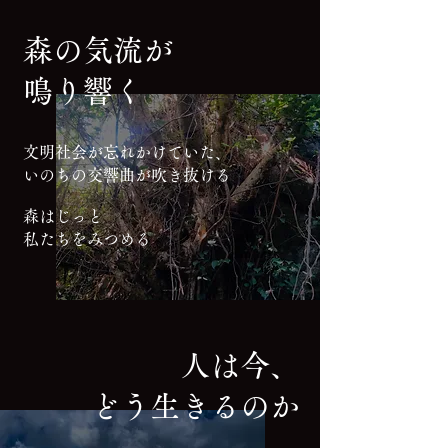
森の気流が
​鳴り響く
文明社会が忘れかけていた、
いのちの交響曲が吹き抜ける
森はじっと
私たちをみつめる
人は今、
どう生きるのか