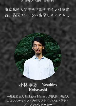
／作家／蒸留・調香師
東京藝術大学美術学部デザイン科卒業
後、英国ロンドンへ留学しロイヤル・
カレッジ・オブ・アートMA Design 
Products修了。留学中の2015年頃よ
り、植物と人間の関わり方を掘り下げ
るデザイン研究を始める。

2023年に独立、同じ頃JINENに参画。
頭で考える都市の緑化や概念づくりで
は超えられない、身体性を持った人間
の自然との溶け合い、センスオブワン
ダーを探究するために南の島をめぐ
る。自然素材を使ったアートと文章表
現を通して、ひとりひとりの自然体な
小林 泰紘 Yasuhiro
輝きを描き出すプロジェクトを開始。
Kobayashi
2024年春に屋久島に移住予定。
一般社団法人 Ecological Memes 共同代表・発起人
エコシステミック・カタリスト／リジェネラティ
ブ・ファシリテーター