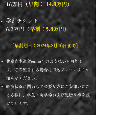
16万円（
早割： 14.8万円
）
学割チケット
6.2万円（
早割：5.8万円
）
［早割期日：2024年2月16日まで］
共感資本通貨eumoでのお支払いも可能で
す。ご希望される場合は申込フォームよりお
知らせください。
経済状況に関わらず必要な方にご参加いただ
ける様に、学生・奨学枠および恩贈り枠を設
けています。
参加費に含まれるもの