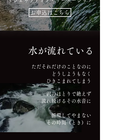
リジェネラティブ・リーダーシップ
お申込はこちら
​水が流れている。
水が流れている
ただそれだけのことなのに
どうしようもなく
ひきこまれてしまう
沢のほとりで絶えず
流れ続けるその水音に
循環してやまない
その時間（とき）に