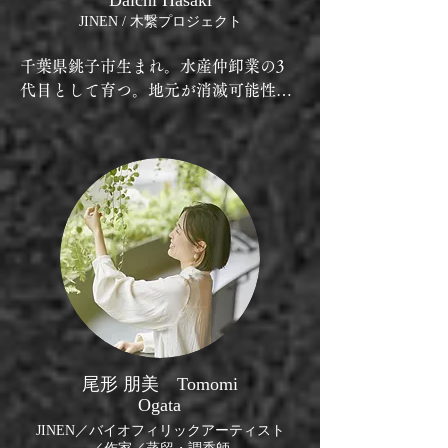
Daichi Hasaki
ドの資格取得し、屋久島内外でこれま
JINEN / 木繋プロジェクト
でにないような森林プログラムを提供
している。2024年2月に新たにカレイ
千葉県銚子市生まれ。水産仲卸業の3
ドフォレスト（株）を設立し、屋久島
代目として育つ。地元が消滅可能性都
からウェルネスプログラムを展開予
市に指定されていることや気候変動問
定。
題を知り、「持続可能な地域」を探究
する旅に出る。大学在学中に「地域の
機会格差をなくす」という想いのもと
Ed Tech事業を立ち上げる。その後、
フリーランスのサービスデザイナーと
して新規事業開発プロジェクトに関わ
りながら、旅の果てに屋久島に辿り着
く。「わたしと地球にやさしい暮らし
を当たり前にする」をテーマに
Regenerativeな事業を創る。
尾形 朋美 Tomomi
Ogata
JINEN／バイオフィリックアーティスト