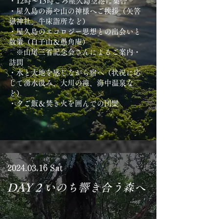
・12時〜13時ごろ屋久島空港に集合
・屋久島の海や山の神様へご挨拶（矢筈
嶽神社、牛床詣所など）
・屋久島のエコロジー思想との出会いと
散策（白子山＆愚角庵）
※山尾三省記念会さんによるご案内・
訪問
・水と大地を感じながら宿へ（状況に応
じて湧水汲み、大川の滝、海中温泉な
ど）
・夕ご飯＆焚き火を囲んでの団欒
​2024.03.16 Sat
DAY 2 いのち響き合う森へ