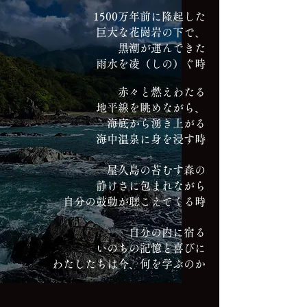
1500万年前に隆起した
巨大な花崗岩の下で、
黒潮が運んできた
雨水を凌（しの）ぐ時
赤々と燃えわたる
地平線を眺めながら、
海底から湧き上がる
海中温泉に身を浸す時
屋久島の苔むす森の
静けさに包まれながら
自分の鼓動が聴こえてくる時
自分の内に宿る
いのちの記憶と喜びに
わたしたちは今、
何を学ぶのか