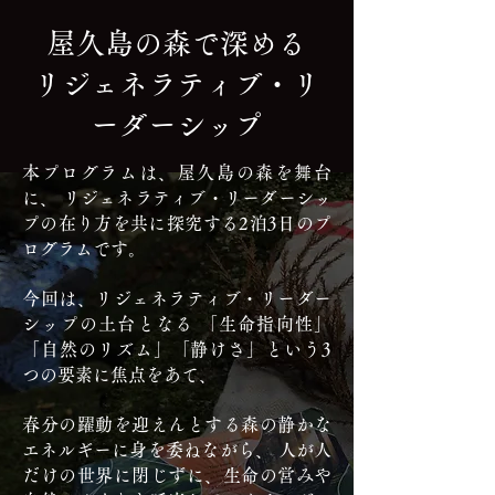
屋久島の森で深める
リジェネラティブ・リ
ーダーシップ
本プログラムは、屋久島の森を舞台
に、 リジェネラティブ・リーダーシッ
プの在り方を共に探究する2泊3日のプ
ログラムです。
今回は、リジェネラティブ・リーダー
シップの土台となる 「生命指向性」
「自然のリズム」「静けさ」という3
つの要素に焦点をあて、
春分の躍動を迎えんとする森の静かな
エネルギーに身を委ねながら、 人が人
だけの世界に閉じずに、生命の営みや