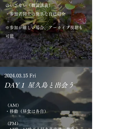
のいざない（概論講義）
・
参加者同士の簡単な自己紹介
※参加が難しい場合、アーカイブ視聴も
可能
​2024.03.15 Fri
DAY 1 屋久島と出会う
（AM）
・移動（昼食は各自）
（PM）