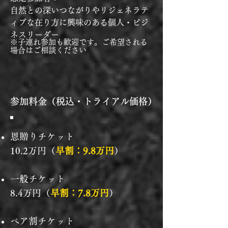
自然との深いつながりやリジェネラテ
ィブな在り方に興味のある個人・ビジ
ネスリーダー
※子連れ参加も歓迎です。ご希望される
場合はご相談ください
参加料金（税込・トライアル価格）
恩贈りチケット
10
.2万円
（
早割：9.8万円
）
一般チケット
8.4万円（
早割：
7.8万円
）
ペア割チケット